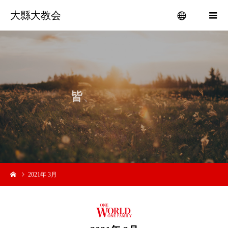
大縣大教会
menu
皆
、
吉
い
2021年 3月