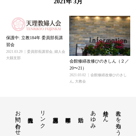
2021年 3月
保護中: 立教184年 委員部長講
習会
2021.03.29
委員部長講習会
,
婦人会
大縣支部
会館修繕改修ひのきしん（２／
20〜21）
2021.03.02
会館修繕改修ひのきし
ん
,
大教会
お問い合わせ
リンク
あゆみ
増井りん
教えを知ろう