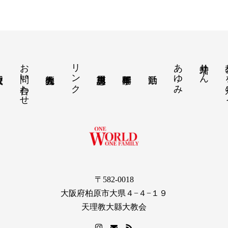
お問い合わせ
リンク
あゆみ
増井りん
教え
〒582-0018
大阪府柏原市大県４−４−１９
天理教大縣大教会