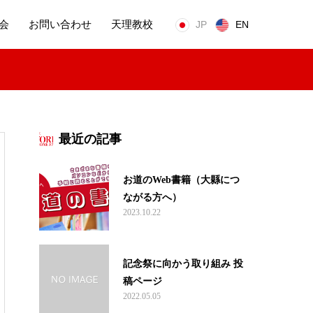
会
お問い合わせ
天理教校
JP
EN
最近の記事
お道のWeb書籍（大縣につ
ながる方へ）
2023.10.22
記念祭に向かう取り組み 投
稿ページ
2022.05.05