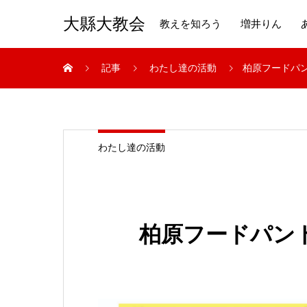
大縣大教会
教えを知ろう
増井りん
記事
わたし達の活動
柏原フードパ
わたし達の活動
柏原フードパン