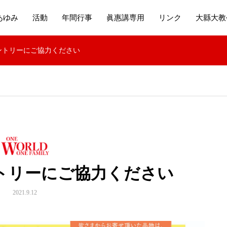
あゆみ
活動
年間行事
眞惠講専用
リンク
大縣大教
ントリーにご協力ください
トリーにご協力ください
2021.9.12