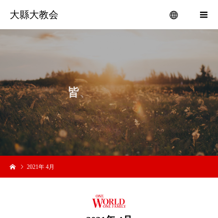
大縣大教会
menu
皆
、
吉
い
2021年 4月