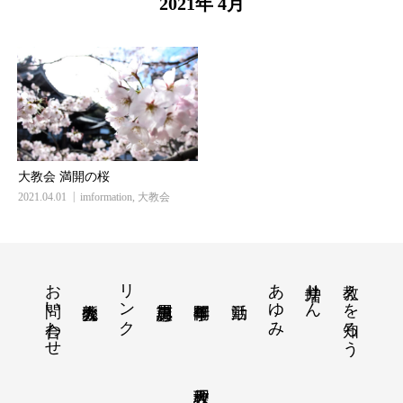
2021年 4月
大教会 満開の桜
2021.04.01
imformation
,
大教会
お問い合わせ
リンク
あゆみ
増井りん
教えを知ろう