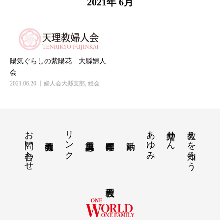
2021年 6月
陽気ぐらしの紫陽花 大縣婦人
会
2021.06.20
婦人会大縣支部
,
総会
お問い合わせ
リンク
あゆみ
増井りん
教えを知ろう