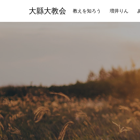
大縣大教会
教えを知ろう
増井りん