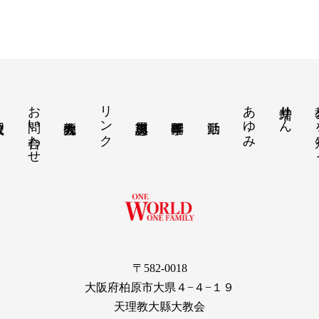
お問い合わせ
リンク
あゆみ
増井りん
教え
〒582-0018
大阪府柏原市大県４−４−１９
天理教大縣大教会