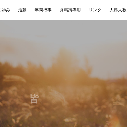
あゆみ
活動
年間行事
眞惠講専用
リンク
大縣大教
皆
、
吉
い
日
や
で