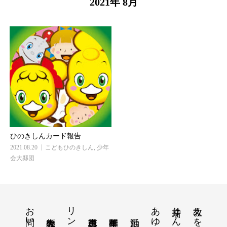
2021年 8月
ひのきしんカード報告
2021.08.20
こどもひのきしん
,
少年
会大縣団
お問い合わせ
リンク
あゆみ
増井りん
教えを知ろう