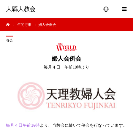
大縣大教会
年間行事
婦人会例会
menu
各会
婦人会例会
毎月４日 午前10時より
毎月４日午前10時
より、当教会に於いて例会を行なっています。