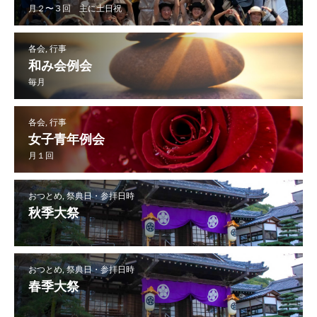
月２〜３回 主に土日祝
各会, 行事
和み会例会
毎月
各会, 行事
女子青年例会
月１回
おつとめ, 祭典日・参拝日時
秋季大祭
おつとめ, 祭典日・参拝日時
春季大祭