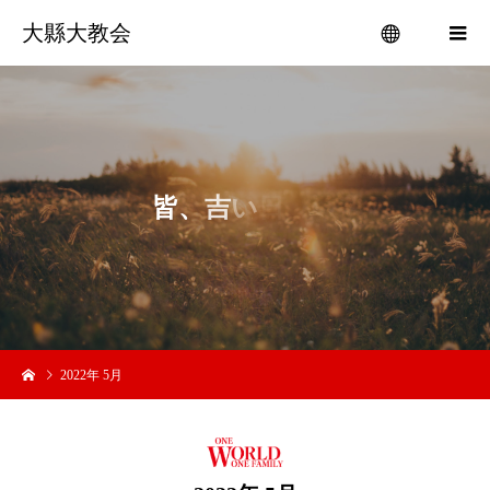
大縣大教会
menu
皆
、
吉
い
日
や
2022年 5月