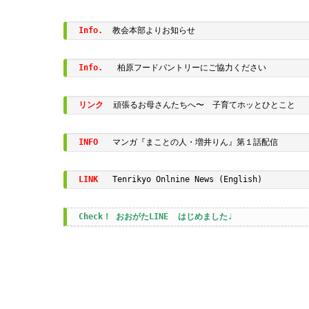
Info.
教会本部よりお知らせ
Info.
柏原フードパントリーにご協力ください
リンク
頑張るお母さんたちへ〜　子育てホッとひとこと
INFO
   マンガ『まことの人・増井りん』第１話配信
LINK
   Tenrikyo Onlnine News (English)
Check！ おおがたLINE  はじめました♩