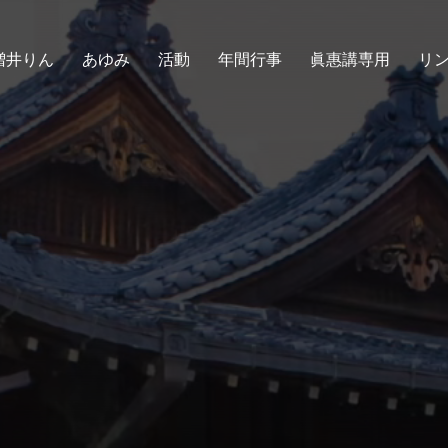
増井りん
あゆみ
活動
年間行事
眞惠講専用
リ