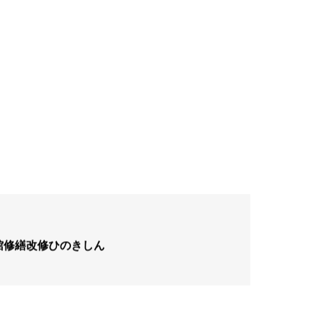
館修繕改修ひのきしん