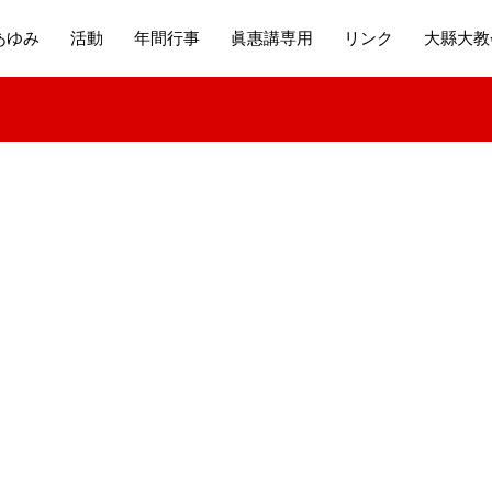
あゆみ
活動
年間行事
眞惠講専用
リンク
大縣大教