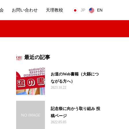
会
お問い合わせ
天理教校
JP
EN
最近の記事
お道のWeb書籍（大縣につ
ながる方へ）
2023.10.22
記念祭に向かう取り組み 投
稿ページ
2022.05.05