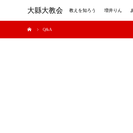
大縣大教会
教えを知ろう
増井りん
Q&A